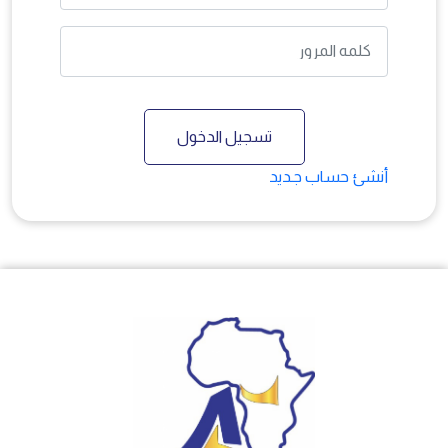
تسجيل الدخول
أنشئ حساب جـديد